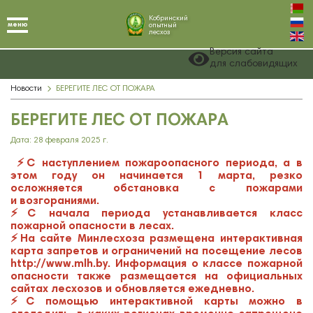
Кобринский
меню
опытный
лесхоз
Версия сайта
для слабовидящих
Новости
БЕРЕГИТЕ ЛЕС ОТ ПОЖАРА
БЕРЕГИТЕ ЛЕС ОТ ПОЖАРА
Дата: 28 февраля 2025 г.
⚡️С наступлением пожароопасного периода, а в
этом году он начинается 1 марта, резко
осложняется обстановка с пожарами
и возгораниями.
⚡️С начала периода устанавливается класс
пожарной опасности в лесах.
⚡️На сайте Минлесхоза размещена интерактивная
карта запретов и ограничений на посещение лесов
http://www.mlh.by. Информация о классе пожарной
опасности также размещается на официальных
сайтах лесхозов и обновляется ежедневно.
⚡️С помощью интерактивной карты можно в