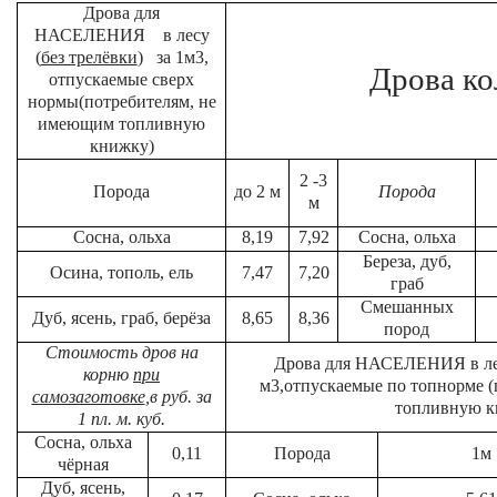
Дрова для
НАСЕЛЕНИЯ в лесу
(
без трелёвки
) за 1м3,
Дрова ко
отпускаемые сверх
нормы(потребителям, не
имеющим топливную
книжку)
2 -3
Порода
до 2 м
Порода
м
Сосна, ольха
8,19
7,92
Сосна, ольха
Береза, дуб,
Осина, тополь, ель
7,47
7,20
граб
Смешанных
Дуб, ясень, граб, берёза
8,65
8,36
пород
Стоимость дров на
Дрова для НАСЕЛЕНИЯ в ле
корню
при
м3,отпускаемые по топнорме 
самозаготовке
,в руб. за
топливную к
1 пл. м. куб.
Сосна, ольха
0,11
Порода
1м
чёрная
Дуб, ясень,