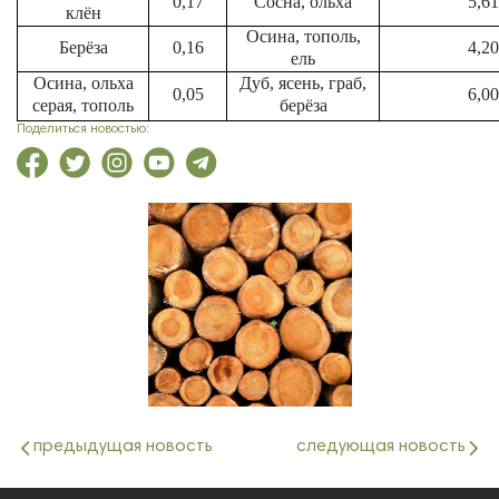
0,17
Сосна, ольха
5,61
клён
Осина, тополь,
Берёза
0,16
4,20
ель
Осина, ольха
Дуб, ясень, граб,
0,05
6,00
серая, тополь
берёза
Поделиться новостью:
предыдущая новость
следующая новость