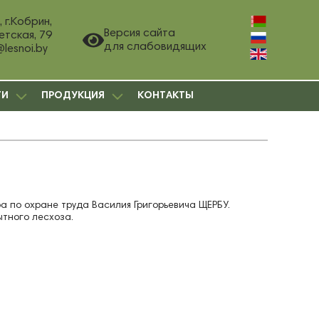
 г.Кобрин,
Версия сайта
етская, 79
для слабовидящих
@lesnoi.by
ГИ
ПРОДУКЦИЯ
КОНТАКТЫ
 по охране труда Василия Григорьевича ЩЕРБУ.
тного лесхоза.