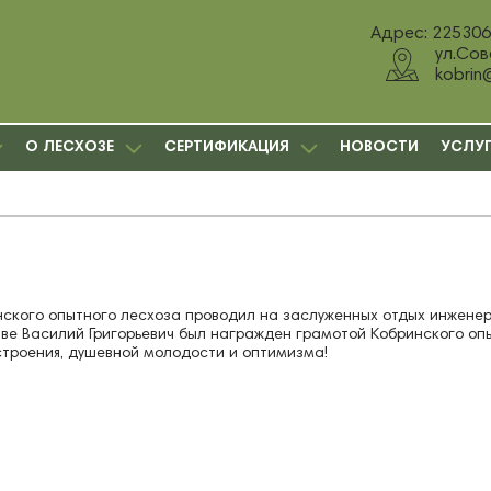
Адрес: 225306,
ул.Сов
kobrin
О ЛЕСХОЗЕ
СЕРТИФИКАЦИЯ
НОВОСТИ
УСЛУ
ского опытного лесхоза проводил на заслуженных отдых инженера
ве Василий Григорьевич был награжден грамотой Кобринского опы
строения, душевной молодости и оптимизма!