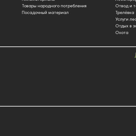
Товары народного потребления
Отвод и 
Посадочный материал
Трелёвка
Услуги ле
Отдых в э
Охота