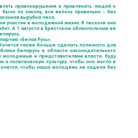
являть правонарушения и привлекать людей к
 было по закону, все велось правильно – без
аконная вырубка леса.
е участие в молодежной жизни. В лесхозе она
бят. А 1 августа в Брестском облисполкоме ее
еларусь.
партию «Белая Русь».
. Хочется также больше сделать полезного для
блики Беларусь в области законодательного
у молодежью и представителями власти, буду
 и политическую культуру, чтобы оно могло в
Хочется, чтобы наша молодежь не сидела без