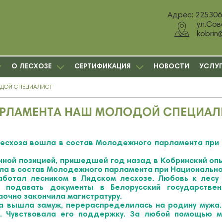
Адрес: 225306,
ул.Сов
kobrin
О ЛЕСХОЗЕ
СЕРТИФИКАЦИЯ
НОВОСТИ
УСЛУ
ОДОЙ СПЕЦИАЛИСТ
АРЛАМЕНТА НАШ МОЛОДОЙ СПЕЦИАЛ
есхоза вошла в состав Молодежного парламента при 
ной позицией, пришедшей год назад в Кобринский опы
ла в состав Молодежного парламента при Национально
ботал лесником в Лидском лесхозе. Любовь к лесу
подавать документы в Белорусский государственн
аочно закончила магистратуру.
да вышла замуж, перераспределилась на родину мужа. 
. Чувствовала его поддержку. За любой помощью м