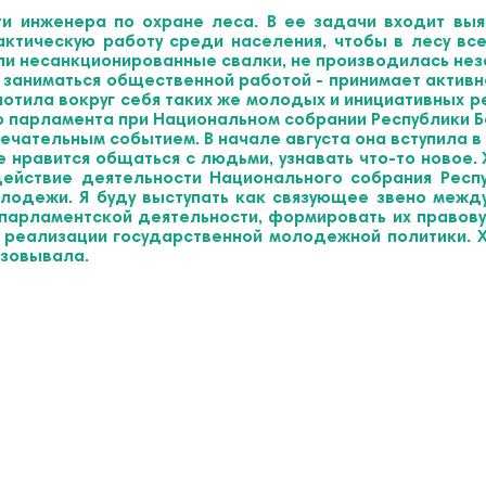
и инженера по охране леса. В ее задачи входит вы
ктическую работу среди населения, чтобы в лесу все
ли несанкционированные свалки, не производилась нез
 заниматься общественной работой - принимает активно
лотила вокруг себя таких же молодых и инициативных ре
 парламента при Национальном собрании Республики Б
чательным событием. В начале августа она вступила в 
не нравится общаться с людьми, узнавать что-то новое
ействие деятельности Национального собрания Респу
олодежи. Я буду выступать как связующее звено межд
арламентской деятельности, формировать их правовую
 реализации государственной молодежной политики. 
изовывала.