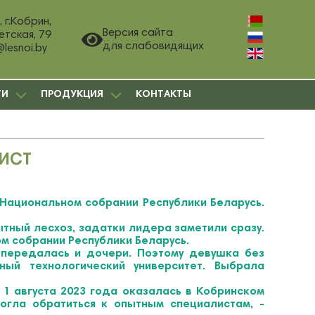
 г.Кобрин,
Версия сайта
етская, 79
для слабовидящих
@lesnoi.by
ГИ
ПРОДУКЦИЯ
КОНТАКТЫ
ИСТ
Национальном собрании Республики Беларусь.
тный лесхоз, задатки лидера заметили сразу.
м собрании Республики Беларусь.
 передалась и дочери. Поэтому девушка без
ый технологический университет. Выбрала
1 августа 2023 года оказалась в Кобринском
огла обратиться к опытным специалистам, -