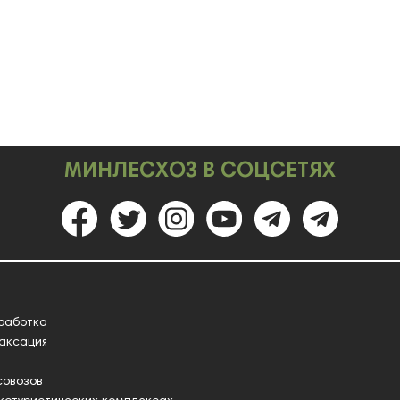
МИНЛЕСХОЗ В СОЦСЕТЯХ
работка
таксация
совозов