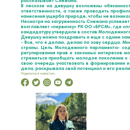
рассказывает Снежана.
В лесхозе на девушку возложены обязанност
ответственности, а также проводить профила
нанесения ущерба природе, чтобы не возника
Несмотря на загруженность Снежана успевает
возглавляет «первичку» РК ОО «БРСМ», где сп
кандидатуру утвердили в состав Молодежного
Девушку можно поздравить и еще с одним заме
- Все, что я делаю, делаю по зову сердца. М
страны. Цель Молодежного парламента- сод
регулирования прав и законных интересов м
стремиться приобщать молодое поколение к п
свою очередь участвовать в формировании и
дела, раскрывала свой потенциал и его реал
Поделиться новостью: