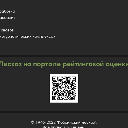
работка
таксация
совозов
котуристических комплексах
Лесхоз на портале рейтинговой оценк
© 1946-2022,"Кобринский лесхоз".
Все права защищены.