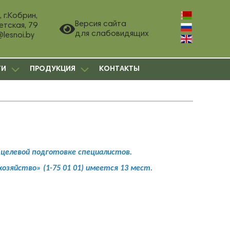
 г.Кобрин,
Версия сайта
етская, 79
для слабовидящих
@lesnoi.by
ГИ
ПРОДУКЦИЯ
КОНТАКТЫ
 целевой подготовке специалистов.
озяйство» (1-75 01 01) имеется 13 мест.