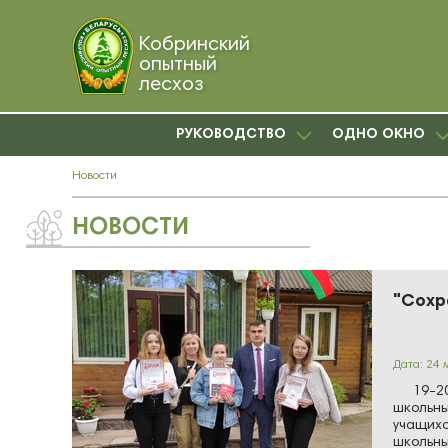
Кобринский
опытный
лесхоз
РУКОВОДСТВО
ОДНО ОКНО
Новости
НОВОСТИ
"Сохр
Дата: 24 
19-20 м
школьны
учащихс
школьны