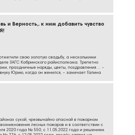
вь и Верность,. к ним добавить чувство
Я!
отметили свою золотую свадьбу, а несколькими
деле ЗАГС Кобринского райисполкома. Трепетно
ми, праздничные наряды, цветы, поздравления… -
нуку Юрию, когда он женился, – замечает Галина
районах сухой, чрезвычайно опасной в пожарном
возникновения лесных пожаров и в соответствии с
я 2020 года № 550, с 11.05.2022 года и решением