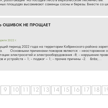
», работающие на посадке леса в Верхолесском лесничестве. С
ных площадях высаживают саженцы сосны и березы. Вместе со ш
Ь ОШИБОК НЕ ПРОЩАЕТ
преля 2022 г.
щий период 2022 года на территории Кобринского района зареги
а. Основными причинами пожаров являются: - неосторожное об
тации электросетей и электрооборудования -8; - нарушение пра
ов и устройств – 1; - поджог – 1; - прочие причины -2. &nbs;…
9
10
11
12
13
14
15
16
17
18
1