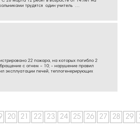
 28 марта 12 ребят в возрасте от 14 лет на
кольниками трудятся один учитель …
стрировано 22 пожара, на которых погибло 2
ращение с огнем – 10; - нарушение правил
вил эксплуатации печей, теплогенерирующих
9
20
21
22
23
24
25
26
27
28
29