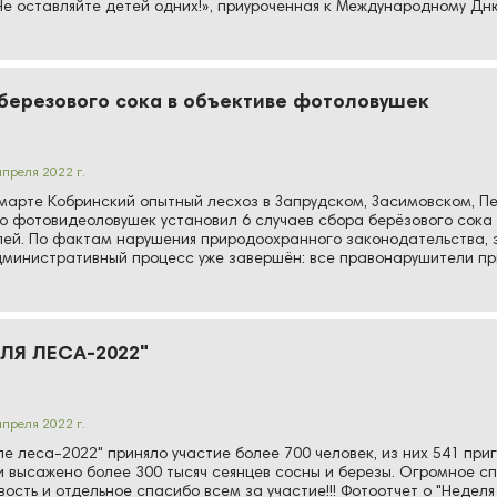
Не оставляйте детей одних!», приуроченная к Международному Д
березового сока в объективе фотоловушек
апреля 2022 г.
 Кобринский опытный лесхоз в Запрудском, Засимовском, Пет
 фотовидеоловушек установил 6 случаев сбора берёзового сока 
лей. По фактам нарушения природоохранного законодательства, з
дминистративный процесс уже завершён: все правонарушители пр
ЛЯ ЛЕСА-2022"
апреля 2022 г.
ле леса-2022" приняло участие более 700 человек, из них 541 пр
 и высажено более 300 тысяч сеянцев сосны и березы. Огромное с
вость и отдельное спасибо всем за участие!!! Фотоотчет о "Неделя