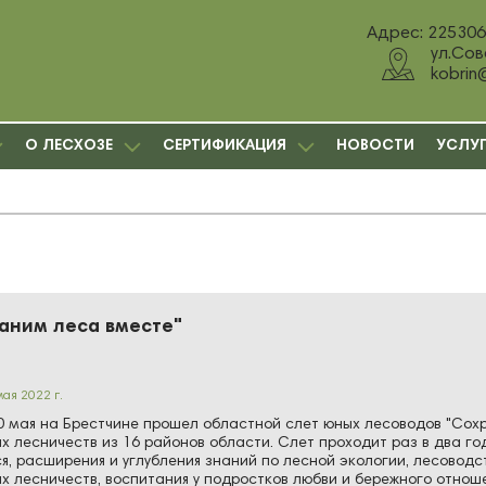
Адрес: 225306,
ул.Сов
kobrin
О ЛЕСХОЗЕ
СЕРТИФИКАЦИЯ
НОВОСТИ
УСЛУ
аним леса вместе"
мая 2022 г.
ая на Брестчине прошел областной слет юных лесоводов "Сохр
х лесничеств из 16 районов области. Слет проходит раз в два г
я, расширения и углубления знаний по лесной экологии, лесоводс
х лесничеств, воспитания у подростков любви и бережного отно