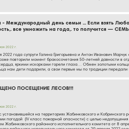
…
я - Международный день семьи ... Если взять Любо
сть,. все умножить на года,. то получится — СЕМЬ
мая 2022 г.
2022 года супруги Галина Григорьевна и Антон Иванович Марчук 
озже повторили момент бракосочетания 50-летней давности в от
сердца, яркими искорками горели глаза… Обмен золотыми кольца
ьца нам дети подарили, а свои первые мы по традиции передали в
ЕЩЕНО ПОСЕЩЕНИЕ ЛЕСОВ!!!
мая 2022 г.
 с установившейся на территориях Жабинковского и Кобринского 
ии погодой (IV класс пожарной опасности) с целью недопущения 
м Жабинковского районного исполнительного комитета от 8 апрел