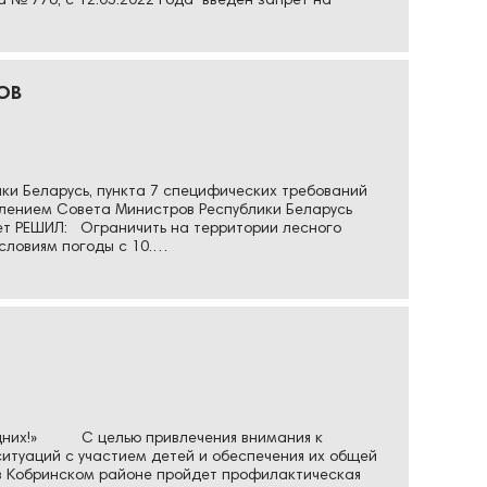
 № 776, с 12.05.2022 года введён запрет на
ОВ
ики Беларусь, пункта 7 специфических требований
влением Совета Министров Республики Беларусь
тет РЕШИЛ: Ограничить на территории лесного
условиям погоды с 10.…
 одних!» С целью привлечения внимания к
итуаций с участием детей и обеспечения их общей
ня в Кобринском районе пройдет профилактическая