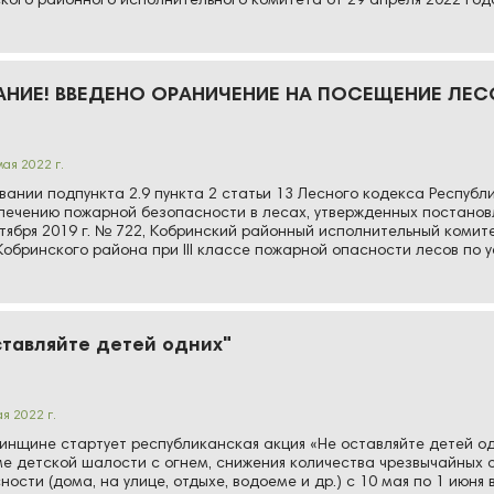
кого районного исполнительного комитета от 29 апреля 2022 года
ние лесов. Об…
АНИЕ! ВВЕДЕНО ОРАНИЧЕНИЕ НА ПОСЕЩЕНИЕ ЛЕС
мая 2022 г.
вании подпункта 2.9 пункта 2 статьи 13 Лесного кодекса Республ
печению пожарной безопасности в лесах, утвержденных постано
ктября 2019 г. № 722, Кобринский районный исполнительный коми
обринского района при III классе пожарной опасности лесов по 
ставляйте детей одних"
ая 2022 г.
инщине стартует республиканская акция «Не оставляйте детей
е детской шалости с огнем, снижения количества чрезвычайных с
ности (дома, на улице, отдыхе, водоеме и др.) с 10 мая по 1 ию