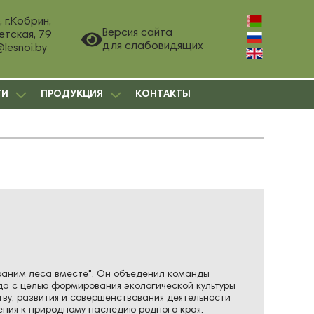
 г.Кобрин,
Версия сайта
етская, 79
для слабовидящих
@lesnoi.by
ГИ
ПРОДУКЦИЯ
КОНТАКТЫ
аним леса вместе". Он объеденил команды
ода с целью формирования экологической культуры
тву, развития и совершенствования деятельности
шения к природному наследию родного края.