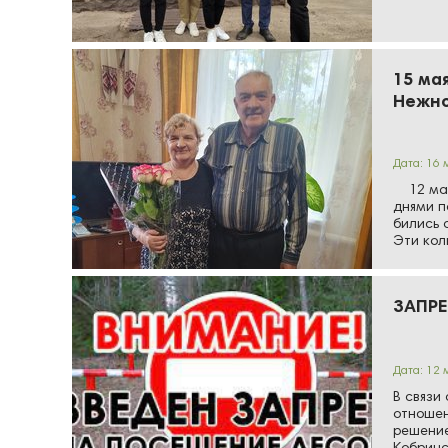
Первы
15 ма
Нежно
Дата: 16 
12 мая 
днями п
бились 
Эти кол
Гри…
ЗАПР
Дата: 12 
В связи
отношен
решение