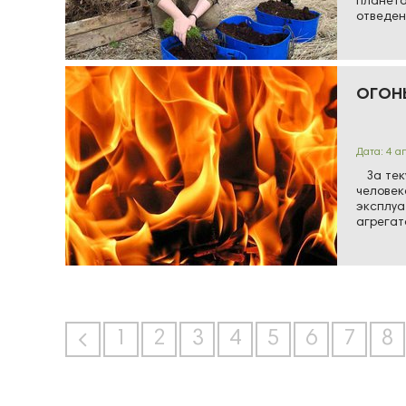
планета
отведен
ОГОН
Дата: 4 а
За теку
человек
эксплуа
агрегат
1
2
3
4
5
6
7
8