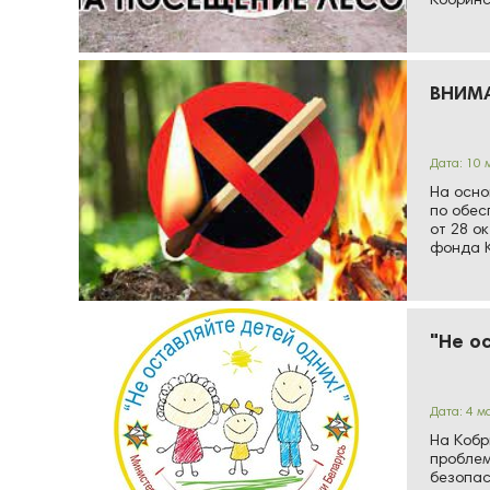
Кобринс
посеще
ВНИМ
Дата: 10 
На осно
по обес
от 28 о
фонда К
"Не о
Дата: 4 м
На Кобр
проблем
безопас