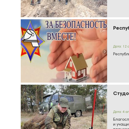
Респу
Дата: 12 
Республ
Студо
Дата: 4 а
Благосл
и учащи