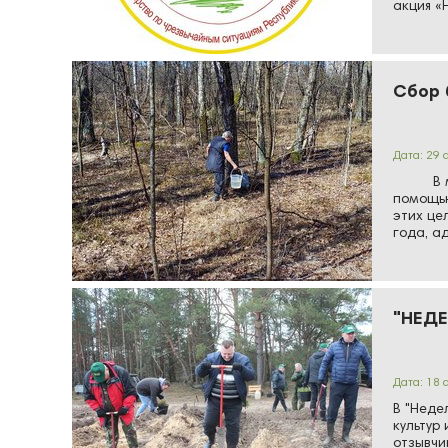
акция «
Сбор 
Дата: 29 
В марте
помощью
этих це
года, а
…
"НЕДЕ
Дата: 18 
В "Неде
культур
отзывчи