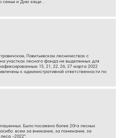
ню семьи и Дню защи…
ровичском, Повитьевском лесничествах с
на участках лесного фонда не выделенных для
афиксированным 15, 21, 22, 26, 27 марта 2022
ивлечены к административной ответственности по
иглашенных. Было посажено более 20га лесных
пасибо всем за внимание, за понимание, за
 леса -2022":