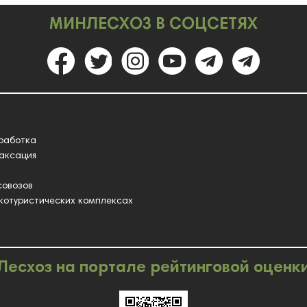
МИНЛЕСХОЗ В СОЦСЕТЯХ
работка
таксация
совозов
котуристических комплексах
Лесхоз на портале рейтинговой оценк